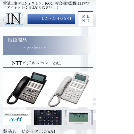
​電話工事やビジネスホン、FAX、複合機の設置は日本ア
イティネットにお任せください！！
ME
025-234-3581
NU
取扱商品
～products～
NTTビジネスホン αA1
製品名 ビジネスホンαA1