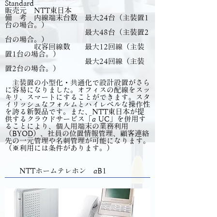
Standard
販売元 NTT東日本
備 考 内線端末台数 最大24台（主装置1
台の場合。）
最大48台（主装置2
台の場合。）
収容回線数 最大12回線（主装
置1台の場合。）
最大24回線（主装
置2台の場合。）
主装置の小型化・共通化で設計設置がさら
に容易になりました。オフィスの配線をスッ
キリ、スマートにすることができます。スタ
イリッシュなフォルムとハイレベルな操作性
を誇る新製品です。また、NTT東日本が提
供するクラウドサービス「α UC」を併用す
ることにより、個人用端末の業務利用
（BYOD）、社員の位置情報管理、顧客連絡
先の一元管理や名刺管理が可能になります。
（※利用には条件があります。）
NTTホームテレホン αB1