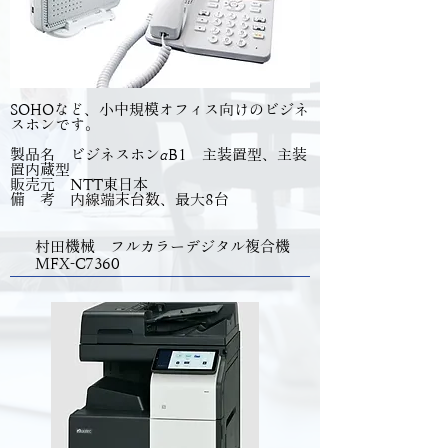
SOHOなど、小中規模オフィス向けのビジネ
スホンです。
製品名 ビジネスホンαB1 主装置型、主装
置内蔵型
販売元 NTT東日本
備 考 内線端末台数、最大8台
村田機械 フルカラーデジタル複合機
MFX-C7360