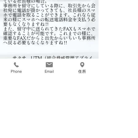
ている社長様の場合。
事務所を留守にしている際に、取引先から会
社宛に電話が掛かってきても、社長様のスマ
ホで電話を取ることができます。これなら従
来の様にスマホへの転送電話料金を支払う必
要もなくなりますね！！
​また、留守中に送られてきたFAXもスマホで
確認することが可能です。これまでの様に、
重要なFAXだからと出先からいちいち事務所
へ戻る必要もなくなりますね！！
サクサ UTM（統合脅威管理アプライ
アンス） SS5000Ⅱ
Phone
Email
住所
PC同時接続推奨台数 15台（stdタイプ）
60台（proタイプ）
スループット ファイアーウォール1.2Gbps
/ アンチウィルス200Mbps