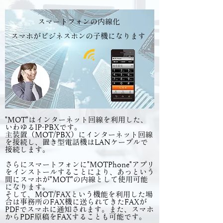
スマートフォンの内線化
​スマホがビジネスホンの子機になります
"MOT"はインターネット回線を利用した、
いわゆるIP-PBXです。
主装置（MOT/PBX）にインターネット回線
を接続し、置き型電話機はLANケーブルで
接続します。
​さらにスマートフォンに"MOTPhone"アプリ
をインストールすることにより、あっという
間にスマホが"MOT"の内線として使用可能
になります。
​そして、MOT/FAXという機能を利用した場
合は事務所のFAX機に送られてきたFAXが
PDFでスマホに通知されます。また、スマホ
からPDF原稿をFAXすることも可能です。