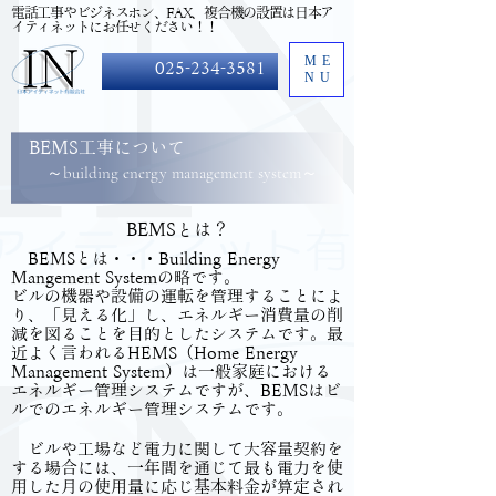
​電話工事やビジネスホン、FAX、複合機の設置は日本ア
イティネットにお任せください！！
ME
025-234-3581
NU
BEMS工事について
～building energy management system～
BEMSとは？
BEMSとは・・・Building Energy
Mangement Systemの略です。
ビルの機器や設備の運転を管理することによ
り、「見える化」し、エネルギー消費量の削
減を図ることを目的としたシステムです。最
近よく言われるHEMS（Home Energy
Management System）は一般家庭における
エネルギー管理システムですが、BEMSはビ
ルでのエネルギー管理システムです。
ビルや工場など電力に関して大容量契約を
する場合には、一年間を通じて最も電力を使
用した月の使用量に応じ基本料金が算定され