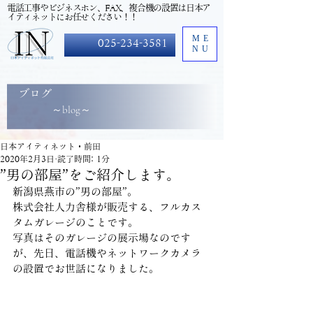
​電話工事やビジネスホン、FAX、複合機の設置は日本ア
イティネットにお任せください！！
ME
025-234-3581
NU
ブログ
～blog～
日本アイティネット・前田
2020年2月3日
読了時間: 1分
”男の部屋”をご紹介します。
新潟県燕市の”男の部屋”。
株式会社人力舎様が販売する、フルカス
タムガレージのことです。
写真はそのガレージの展示場なのです
が、先日、電話機やネットワークカメラ
の設置でお世話になりました。