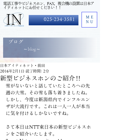
​電話工事やビジネスホン、FAX、複合機の設置は日本ア
イティネットにお任せください！！
ME
025-234-3581
NU
ブログ
～blog～
日本アイティネット・前田
2016年2月1日
読了時間: 2分
新型ビジネスホンのご紹介！！
雪がないないと話していたところへの先
週の大雪。その雪も落ち着きましたね。
しかし、今度は新潟県内でインフルエン
ザが大流行です。これは一人一人が本当
に気を付けるしかないですね。
さて本日はNTT東日本の新型ビジネスホ
ンをご紹介いたします。