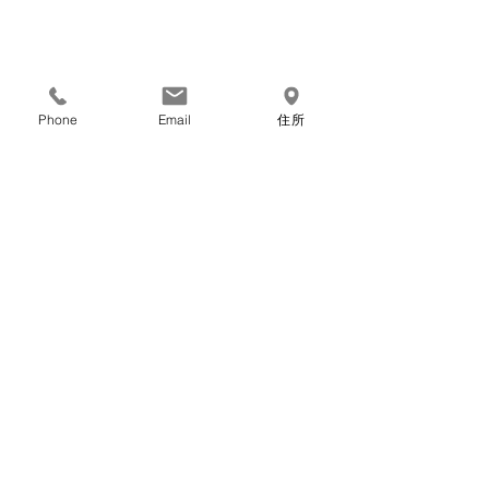
Phone
Email
住所
コメント
ホームページ公開しまし
マグネシウム空
コメントを追加…
た！！
り扱い開始しま